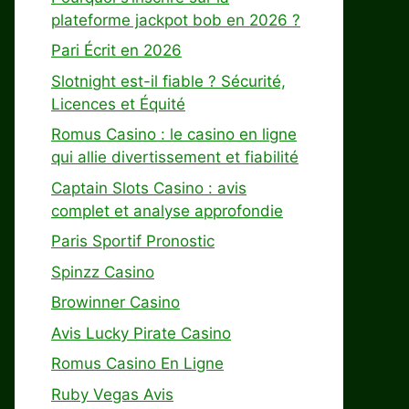
plateforme jackpot bob en 2026 ?
Pari Écrit en 2026
Slotnight est-il fiable ? Sécurité,
Licences et Équité
Romus Casino : le casino en ligne
qui allie divertissement et fiabilité
Captain Slots Casino : avis
complet et analyse approfondie
Paris Sportif Pronostic
Spinzz Casino
Browinner Casino
Avis Lucky Pirate Casino
Romus Casino En Ligne
Ruby Vegas Avis