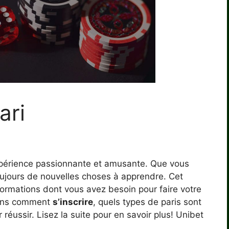
ari
périence passionnante et amusante. Que vous
oujours de nouvelles choses à apprendre. Cet
nformations dont vous avez besoin pour faire votre
rons comment
s’inscrire
, quels types de paris sont
 réussir. Lisez la suite pour en savoir plus! Unibet