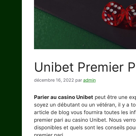
Unibet Premier P
décembre 16, 2022
par
admin
Parier au casino Unibet
peut être une ex
soyez un débutant ou un vétéran, il y a t
article de blog vous fournira toutes les i
premier pari au casino Unibet. Nous ver
disponibles et quels sont les conseils pour
premier pari.