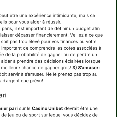
eut être une expérience intimidante, mais ce
eils pour vous aider à réussir.
paris, il est important de définir un budget afin
laisser dépasser financièrement. Veillez à ce que
soit pas trop élevé pour vos finances ou votre
t important de comprendre les cotes associées à
ée de la probabilité de gagner ou de perdre un
 aider à prendre des décisions éclairées lorsque
 meilleure chance de gagner gros!
3) S’amuser:
doit servir à s’amuser. Ne le prenez pas trop au
s d’argent que prévu!
ari
ier pari
sur le
Casino Unibet
devrait être une
e de jeu ou de sport sur lequel vous décidez de