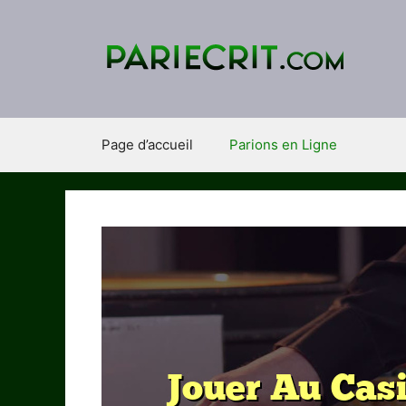
Aller
au
contenu
Page d’accueil
Parions en Ligne