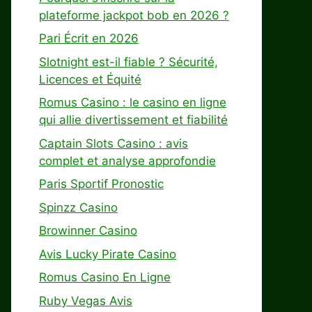
plateforme jackpot bob en 2026 ?
Pari Écrit en 2026
Slotnight est-il fiable ? Sécurité,
Licences et Équité
Romus Casino : le casino en ligne
qui allie divertissement et fiabilité
Captain Slots Casino : avis
complet et analyse approfondie
Paris Sportif Pronostic
Spinzz Casino
Browinner Casino
Avis Lucky Pirate Casino
Romus Casino En Ligne
Ruby Vegas Avis