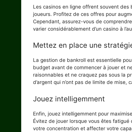
Les casinos en ligne offrent souvent des 
joueurs. Profitez de ces offres pour augme
Cependant, assurez-vous de comprendre le
varier considérablement d’un casino à l’au
Mettez en place une stratégi
La gestion de bankroll est essentielle pou
budget avant de commencer à jouer et n
raisonnables et ne craquez pas sous la pr
d’argent qui n’ont pas de limite de mise, 
Jouez intelligemment
Enfin, jouez intelligemment pour maximis
Évitez de jouer lorsque vous êtes fatigué
votre concentration et affecter votre capa