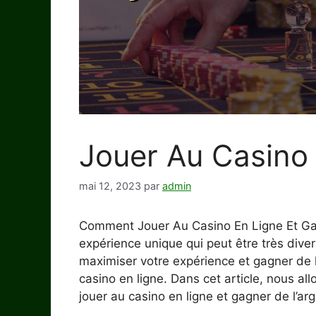
Jouer Au Casino
mai 12, 2023
par
admin
Comment Jouer Au Casino En Ligne Et Gag
expérience unique qui peut être très diver
maximiser votre expérience et gagner de 
casino en ligne. Dans cet article, nous al
jouer au casino en ligne et gagner de l’arg