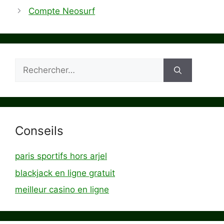
Compte Neosurf
Rechercher :
Conseils
paris sportifs hors arjel
blackjack en ligne gratuit
meilleur casino en ligne