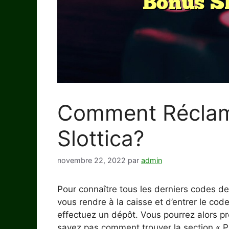
Comment Réclam
Slottica?
novembre 22, 2022
par
admin
Pour connaître tous les derniers codes de 
vous rendre à la caisse et d’entrer le cod
effectuez un dépôt. Vous pourrez alors pr
savez pas comment trouver la section « P