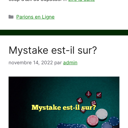
Catégories
Parions en Ligne
Mystake est-il sur?
novembre 14, 2022
par
admin