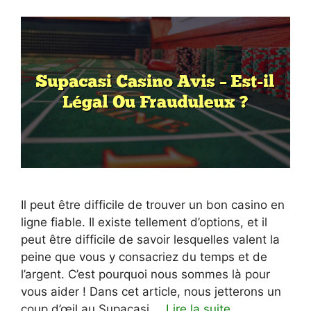
Il peut être difficile de trouver un bon casino en
ligne fiable. Il existe tellement d’options, et il
peut être difficile de savoir lesquelles valent la
peine que vous y consacriez du temps et de
l’argent. C’est pourquoi nous sommes là pour
vous aider ! Dans cet article, nous jetterons un
coup d’œil au Supacasi …
Lire la suite