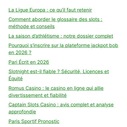
La Ligue Europa : ce qu’il faut retenir
Comment aborder le glossaire des slots :
méthode et conseils
La saison d’athlétisme : notre dossier complet
Pourquoi s’inscrire sur la plateforme jackpot bob
en 2026 ?
Pari Écrit en 2026
Slotnight est-il fiable ? Sécurité, Licences et
Équité
Romus Casino : le casino en ligne qui allie
divertissement et fiabilité
Captain Slots Casino : avis complet et analyse
approfondie
Paris Sportif Pronostic