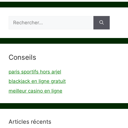
Rechercher :
Conseils
paris sportifs hors arjel
blackjack en ligne gratuit
meilleur casino en ligne
Articles récents