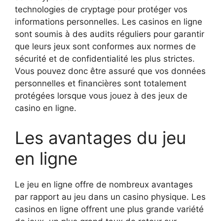
technologies de cryptage pour protéger vos
informations personnelles. Les casinos en ligne
sont soumis à des audits réguliers pour garantir
que leurs jeux sont conformes aux normes de
sécurité et de confidentialité les plus strictes.
Vous pouvez donc être assuré que vos données
personnelles et financières sont totalement
protégées lorsque vous jouez à des jeux de
casino en ligne.
Les avantages du jeu
en ligne
Le jeu en ligne offre de nombreux avantages
par rapport au jeu dans un casino physique. Les
casinos en ligne offrent une plus grande variété