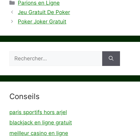
Catégories
Parions en Ligne
Jeu Gratuit De Poker
Poker Joker Gratuit
Rechercher :
Conseils
paris sportifs hors arjel
blackjack en ligne gratuit
meilleur casino en ligne