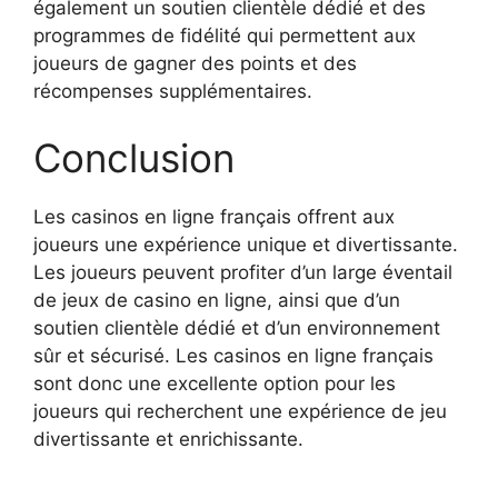
également un soutien clientèle dédié et des
programmes de fidélité qui permettent aux
joueurs de gagner des points et des
récompenses supplémentaires.
Conclusion
Les casinos en ligne français offrent aux
joueurs une expérience unique et divertissante.
Les joueurs peuvent profiter d’un large éventail
de jeux de casino en ligne, ainsi que d’un
soutien clientèle dédié et d’un environnement
sûr et sécurisé. Les casinos en ligne français
sont donc une excellente option pour les
joueurs qui recherchent une expérience de jeu
divertissante et enrichissante.