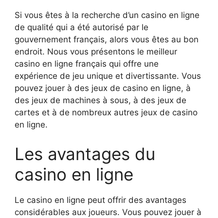
Si vous êtes à la recherche d’un casino en ligne
de qualité qui a été autorisé par le
gouvernement français, alors vous êtes au bon
endroit. Nous vous présentons le meilleur
casino en ligne français qui offre une
expérience de jeu unique et divertissante. Vous
pouvez jouer à des jeux de casino en ligne, à
des jeux de machines à sous, à des jeux de
cartes et à de nombreux autres jeux de casino
en ligne.
Les avantages du
casino en ligne
Le casino en ligne peut offrir des avantages
considérables aux joueurs. Vous pouvez jouer à