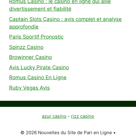
Romus Casino : le casino en ligne qui allie
divertissement et fiabilité
Captain Slots Casino : avis complet et analyse
approfondie
Paris Sportif Pronostic
Spinzz Casino
Browinner Casino
Avis Lucky Pirate Casino
Romus Casino En Ligne
Ruby Vegas Avis
azur casino
-
rizz casino
© 2026 Nouvelles du Site de Pari en Ligne
•