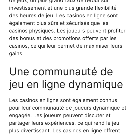
de jeux, un plus grand taux de retour sur
investissement et une plus grande flexibilité
des heures de jeu. Les casinos en ligne sont
également plus sûrs et sécurisés que les
casinos physiques. Les joueurs peuvent profiter
des bonus et des promotions offerts par les
casinos, ce qui leur permet de maximiser leurs
gains.
Une communauté de
jeu en ligne dynamique
Les casinos en ligne sont également connus
pour leur communauté de joueurs dynamique et
engagée. Les joueurs peuvent discuter et
partager leurs expériences, ce qui rend le jeu
plus divertissant. Les casinos en ligne offrent