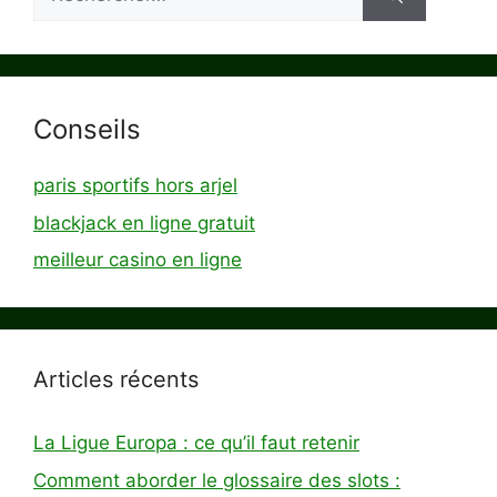
Conseils
paris sportifs hors arjel
blackjack en ligne gratuit
meilleur casino en ligne
Articles récents
La Ligue Europa : ce qu’il faut retenir
Comment aborder le glossaire des slots :