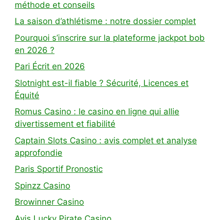
méthode et conseils
La saison d’athlétisme : notre dossier complet
Pourquoi s’inscrire sur la plateforme jackpot bob
en 2026 ?
Pari Écrit en 2026
Slotnight est-il fiable ? Sécurité, Licences et
Équité
Romus Casino : le casino en ligne qui allie
divertissement et fiabilité
Captain Slots Casino : avis complet et analyse
approfondie
Paris Sportif Pronostic
Spinzz Casino
Browinner Casino
Avis Lucky Pirate Casino