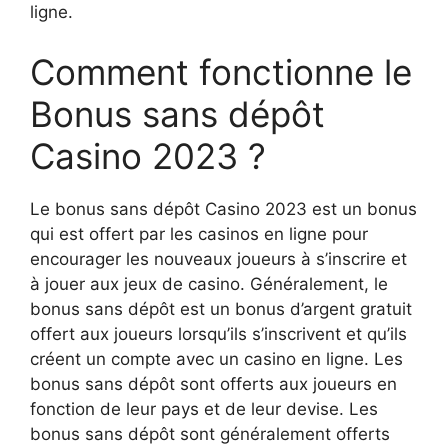
ligne.
Comment fonctionne le
Bonus sans dépôt
Casino 2023 ?
Le bonus sans dépôt Casino 2023 est un bonus
qui est offert par les casinos en ligne pour
encourager les nouveaux joueurs à s’inscrire et
à jouer aux jeux de casino. Généralement, le
bonus sans dépôt est un bonus d’argent gratuit
offert aux joueurs lorsqu’ils s’inscrivent et qu’ils
créent un compte avec un casino en ligne. Les
bonus sans dépôt sont offerts aux joueurs en
fonction de leur pays et de leur devise. Les
bonus sans dépôt sont généralement offerts