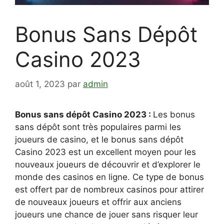
Bonus Sans Dépôt
Casino 2023
août 1, 2023
par
admin
Bonus sans dépôt Casino 2023 :
Les bonus
sans dépôt sont très populaires parmi les
joueurs de casino, et le bonus sans dépôt
Casino 2023 est un excellent moyen pour les
nouveaux joueurs de découvrir et d’explorer le
monde des casinos en ligne. Ce type de bonus
est offert par de nombreux casinos pour attirer
de nouveaux joueurs et offrir aux anciens
joueurs une chance de jouer sans risquer leur